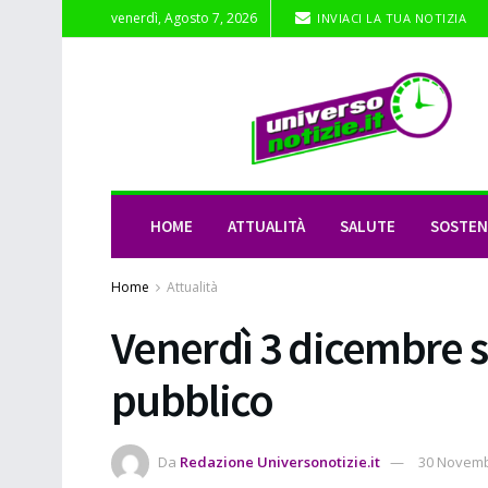
venerdì, Agosto 7, 2026
INVIACI LA TUA NOTIZIA
HOME
ATTUALITÀ
SALUTE
SOSTENI
Home
Attualità
Venerdì 3 dicembre s
pubblico
Da
Redazione Universonotizie.it
30 Novemb