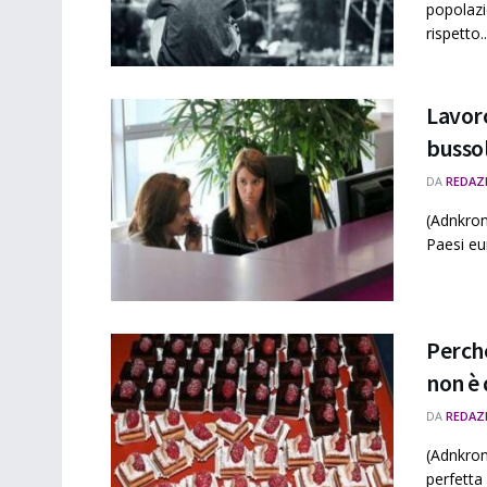
popolazi
rispetto..
Lavoro
bussol
DA
REDAZ
(Adnkron
Paesi eu
Perché
non è 
DA
REDAZ
(Adnkron
perfetta 