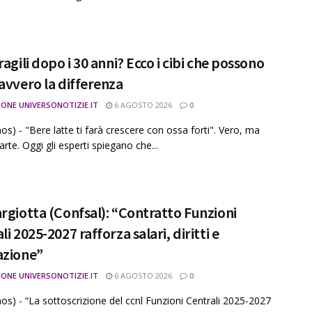
ragili dopo i 30 anni? Ecco i cibi che possono
avvero la differenza
IONE UNIVERSONOTIZIE.IT
6 AGOSTO 2026
0
os) - "Bere latte ti farà crescere con ossa forti". Vero, ma
arte. Oggi gli esperti spiegano che...
rgiotta (Confsal): “Contratto Funzioni
li 2025-2027 rafforza salari, diritti e
azione”
IONE UNIVERSONOTIZIE.IT
6 AGOSTO 2026
0
os) - “La sottoscrizione del ccnl Funzioni Centrali 2025-2027