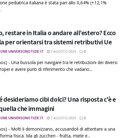
one pediatrica italiana è stata pari allo 0,64% (+12,1%
.
, restare in Italia o andare all’estero? Ecco
a per orientarsi tra sistemi retributivi Ue
IONE UNIVERSONOTIZIE.IT
7 AGOSTO 2026
0
os) - Una bussola per navigare tra le retribuzioni dei diversi
ropei e avere punti di riferimento che vadano...
 desideriamo cibi dolci? Una risposta c’è e
quella che immagini
IONE UNIVERSONOTIZIE.IT
7 AGOSTO 2026
0
os) - Molti li demonizzano, accusandoli di attentare a una
forma fisica. Ma gli zuccheri - frutta, miele e...