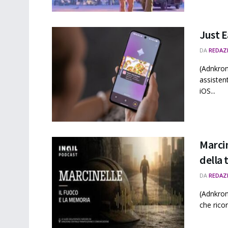
Just E
DA
REDAZ
(Adnkron
assistent
iOS...
Marcin
della 
DA
REDAZ
(Adnkrono
che ricor