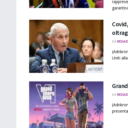
rappresen
garantisc
Covid,
oltrag
DA
REDAZ
(Adnkron
Uniti al
Grand 
DA
REDAZ
(Adnkron
presenta