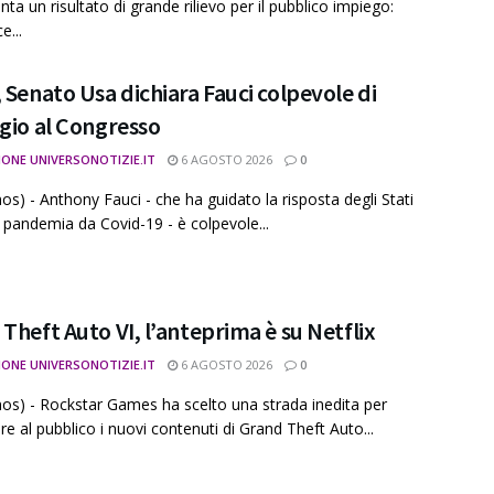
ta un risultato di grande rilievo per il pubblico impiego:
e...
 Senato Usa dichiara Fauci colpevole di
gio al Congresso
IONE UNIVERSONOTIZIE.IT
6 AGOSTO 2026
0
os) - Anthony Fauci - che ha guidato la risposta degli Stati
la pandemia da Covid-19 - è colpevole...
Theft Auto VI, l’anteprima è su Netflix
IONE UNIVERSONOTIZIE.IT
6 AGOSTO 2026
0
os) - Rockstar Games ha scelto una strada inedita per
re al pubblico i nuovi contenuti di Grand Theft Auto...