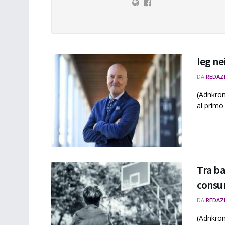
Ieg ne
DA
REDAZ
(Adnkron
al primo
Tra ba
consum
DA
REDAZ
(Adnkron