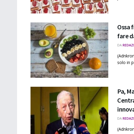
Ossa f
fare d
DA
REDAZ
(Adnkron
solo in p
Pa, Ma
Centra
innov
DA
REDAZ
(Adnkron