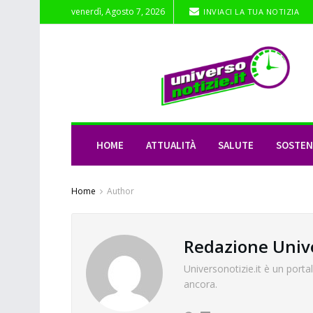
venerdì, Agosto 7, 2026
INVIACI LA TUA NOTIZIA
HOME
ATTUALITÀ
SALUTE
SOSTENI
Home
Author
Redazione Unive
Universonotizie.it è un porta
ancora.