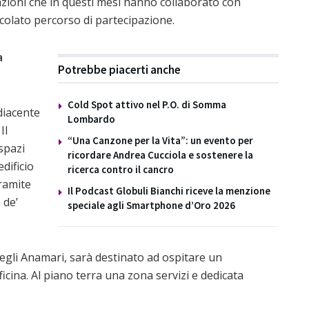
zioni che in questi mesi hanno collaborato con
icolato percorso di partecipazione.
a
Potrebbe piacerti anche
Cold Spot attivo nel P.O. di Somma
diacente
Lombardo
Il
“Una Canzone per la Vita”: un evento per
spazi
ricordare Andrea Cucciola e sostenere la
edificio
ricerca contro il cancro
ramite
Il Podcast Globuli Bianchi riceve la menzione
 de’
speciale agli Smartphone d’Oro 2026
 degli Anamari, sarà destinato ad ospitare un
icina. Al piano terra una zona servizi e dedicata