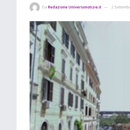
Da
Redazione Universonotizie.it
2 Settemb