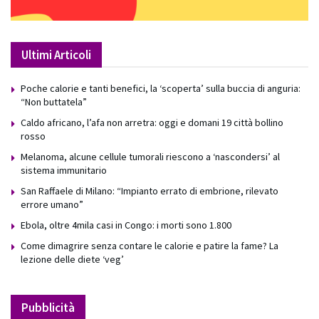
Ultimi Articoli
Poche calorie e tanti benefici, la ‘scoperta’ sulla buccia di anguria:
“Non buttatela”
Caldo africano, l’afa non arretra: oggi e domani 19 città bollino
rosso
Melanoma, alcune cellule tumorali riescono a ‘nascondersi’ al
sistema immunitario
San Raffaele di Milano: “Impianto errato di embrione, rilevato
errore umano”
Ebola, oltre 4mila casi in Congo: i morti sono 1.800
Come dimagrire senza contare le calorie e patire la fame? La
lezione delle diete ‘veg’
Pubblicità