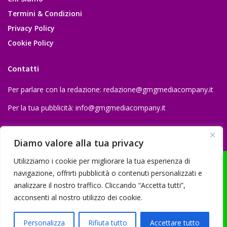
Termini & Condizioni
Privacy Policy
Cookie Policy
Contatti
Per parlare con la redazione:
redazione@gmgmediacompany.it
Per la tua pubblicità:
info@gmgmediacompany.it
Diamo valore alla tua privacy
Utilizziamo i cookie per migliorare la tua esperienza di
navigazione, offrirti pubblicità o contenuti personalizzati e
analizzare il nostro traffico. Cliccando “Accetta tutti”,
© 2026 GMG Media Company Di Mossutti Gianluca | Sede legale: Corso
acconsenti al nostro utilizzo dei cookie.
Umberto Maddalena 25 - Cap 83030 - Venticano (AV) | P.IVA:
03234710642 | C.F: MSSGLC89D15L483O | REA: AV - 313130 | Domicilio
Personalizza
Rifiuta tutto
Accettare tutto
digitale: gmgmediacompany@pec.it