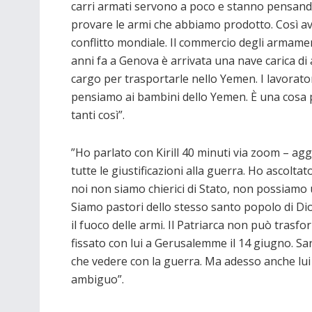
carri armati servono a poco e stanno pensando
provare le armi che abbiamo prodotto. Così av
conflitto mondiale. Il commercio degli armamen
anni fa a Genova è arrivata una nave carica d
cargo per trasportarle nello Yemen. I lavorato
pensiamo ai bambini dello Yemen. È una cosa 
tanti così”.
”Ho parlato con Kirill 40 minuti via zoom – agg
tutte le giustificazioni alla guerra. Ho ascoltat
noi non siamo chierici di Stato, non possiamo ut
Siamo pastori dello stesso santo popolo di Dio
il fuoco delle armi. Il Patriarca non può trasfo
fissato con lui a Gerusalemme il 14 giugno. Sar
che vedere con la guerra. Ma adesso anche lui
ambiguo”.