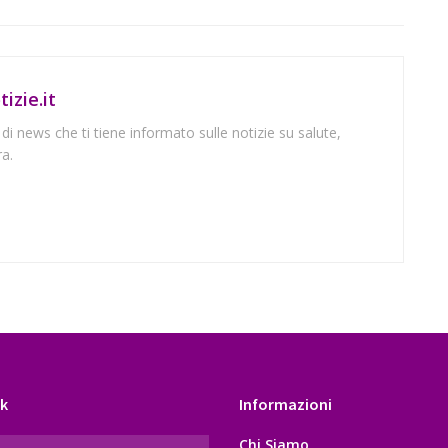
izie.it
 di news che ti tiene informato sulle notizie su salute,
a.
k
Informazioni
Chi Siamo