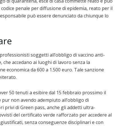
ligo di quarantena, esce di casa commette reato e può
l codice penale per diffusione di epidemia, reato per il
Il responsabile può essere denunciato da chiunque lo
are
ri professionisti soggetti all’obbligo di vaccino anti-
, che accedano ai luoghi di lavoro senza la
zione economica da 600 a 1.500 euro. Tale sanzione
iterato.
over 50 tenuti a esibire dal 15 febbraio prossimo il
e pur non avendo adempiuto all’obbligo di
i privi di Green pass, anche gli addetti ultra-
visti del certificato verde rafforzato per accedere al
giustificati, senza conseguenze disciplinari e con