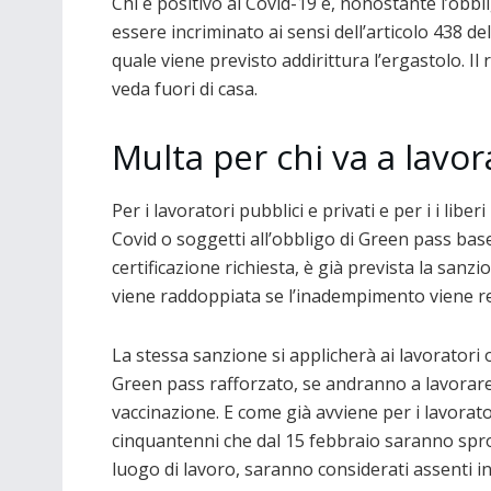
Chi è positivo al Covid-19 e, nonostante l’obb
essere incriminato ai sensi dell’articolo 438 de
quale viene previsto addirittura l’ergastolo. 
veda fuori di casa.
Multa per chi va a lavor
Per i lavoratori pubblici e privati e per i i libe
Covid o soggetti all’obbligo di Green pass base
certificazione richiesta, è già prevista la san
viene raddoppiata se l’inadempimento viene re
La stessa sanzione si applicherà ai lavoratori 
Green pass rafforzato, se andranno a lavorar
vaccinazione. E come già avviene per i lavorator
cinquantenni che dal 15 febbraio saranno sprov
luogo di lavoro, saranno considerati assenti in