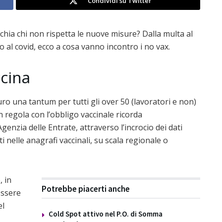
Condividi su Twitter
chia chi non rispetta le nuove misure? Dalla multa al
o al covid, ecco a cosa vanno incontro i no vax.
ccina
ro una tantum per tutti gli over 50 (lavoratori e non)
n regola con l’obbligo vaccinale ricorda
Agenzia delle Entrate, attraverso l’incrocio dei dati
i nelle anagrafi vaccinali, su scala regionale o
 in
Potrebbe piacerti anche
essere
el
Cold Spot attivo nel P.O. di Somma