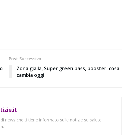
Post Successivo
ro
Zona gialla, Super green pass, booster: cosa
cambia oggi
izie.it
 di news che ti tiene informato sulle notizie su salute,
a.