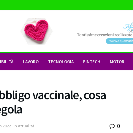
BILITÀ
LAVORO
TECNOLOGIA
FINTECH
MOTORI
bbligo vaccinale, cosa
egola
0
o 2022
in
Attualità