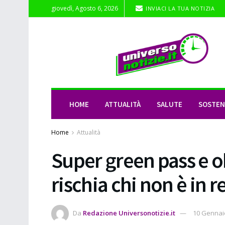
giovedì, Agosto 6, 2026
INVIACI LA TUA NOTIZIA
HOME
ATTUALITÀ
SALUTE
SOSTENI
Home
Attualità
Super green pass e o
rischia chi non è in r
Da
Redazione Universonotizie.it
10 Gennai