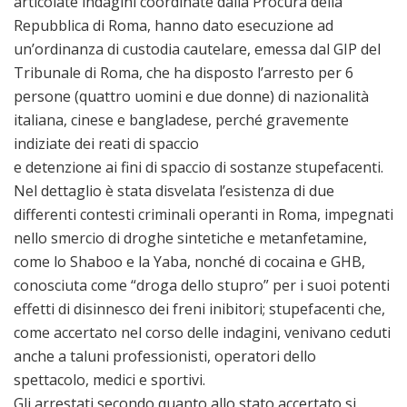
articolate indagini coordinate dalla Procura della
Repubblica di Roma, hanno dato esecuzione ad
un’ordinanza di custodia cautelare, emessa dal GIP del
Tribunale di Roma, che ha disposto l’arresto per 6
persone (quattro uomini e due donne) di nazionalità
italiana, cinese e bangladese, perché gravemente
indiziate dei reati di spaccio
e detenzione ai fini di spaccio di sostanze stupefacenti.
Nel dettaglio è stata disvelata l’esistenza di due
differenti contesti criminali operanti in Roma, impegnati
nello smercio di droghe sintetiche e metanfetamine,
come lo Shaboo e la Yaba, nonché di cocaina e GHB,
conosciuta come “droga dello stupro” per i suoi potenti
effetti di disinnesco dei freni inibitori; stupefacenti che,
come accertato nel corso delle indagini, venivano ceduti
anche a taluni professionisti, operatori dello
spettacolo, medici e sportivi.
Gli arrestati secondo quanto allo stato accertato si