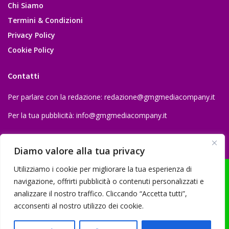
Chi Siamo
Termini & Condizioni
Privacy Policy
Cookie Policy
Contatti
Per parlare con la redazione:
redazione@gmgmediacompany.it
Per la tua pubblicità:
info@gmgmediacompany.it
Diamo valore alla tua privacy
Utilizziamo i cookie per migliorare la tua esperienza di
navigazione, offrirti pubblicità o contenuti personalizzati e
analizzare il nostro traffico. Cliccando “Accetta tutti”,
© 2026 GMG Media Company Di Mossutti Gianluca | Sede legale: Corso
acconsenti al nostro utilizzo dei cookie.
Umberto Maddalena 25 - Cap 83030 - Venticano (AV) | P.IVA:
03234710642 | C.F: MSSGLC89D15L483O | REA: AV - 313130 | Domicilio