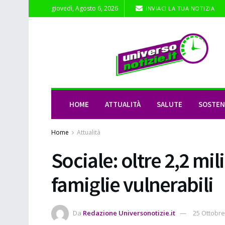
giovedì, Agosto 6, 2026
INVIACI LA TUA NOTIZIA
HOME
ATTUALITÀ
SALUTE
SOSTENI
Home
Attualità
Sociale: oltre 2,2 mil
famiglie vulnerabili
Da
Redazione Universonotizie.it
25 Ottobre