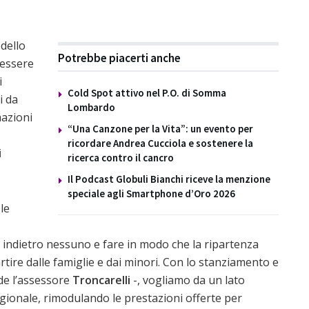
dello
Potrebbe piacerti anche
 essere
i
Cold Spot attivo nel P.O. di Somma
i da
Lombardo
mazioni
“Una Canzone per la Vita”: un evento per
ricordare Andrea Cucciola e sostenere la
i
ricerca contro il cancro
Il Podcast Globuli Bianchi riceve la menzione
speciale agli Smartphone d’Oro 2026
le
 indietro nessuno e fare in modo che la ripartenza
partire dalle famiglie e dai minori. Con lo stanziamento e
de l’assessore
Troncarelli
-, vogliamo da un lato
 regionale, rimodulando le prestazioni offerte per