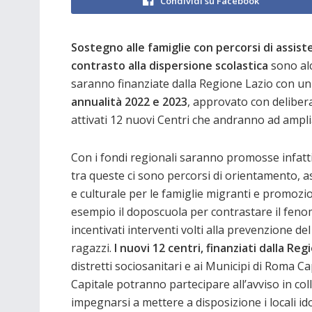
Condividi su Facebook
Sostegno alle famiglie con percorsi di assist
contrasto alla dispersione scolastica
sono alc
saranno finanziate dalla Regione Lazio con u
annualità 2022 e 2023
, approvato con delibera
attivati 12 nuovi Centri che andranno ad ampliare
Con i fondi regionali saranno promosse infatti d
tra queste ci sono percorsi di orientamento, as
e culturale per le famiglie migranti e promozi
esempio il doposcuola per contrastare il feno
incentivati interventi volti alla prevenzione d
ragazzi.
I nuovi 12 centri, finanziati dalla Reg
distretti sociosanitari e ai Municipi di Roma Cap
Capitale potranno partecipare all’avviso in co
impegnarsi a mettere a disposizione i locali id