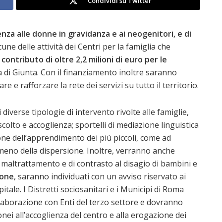
Condividi su Twitter
enza alle donne in gravidanza e ai neogenitori, e di
une delle attività dei Centri per la famiglia che
n
contributo di oltre 2,2 milioni di euro
per le
 di Giunta. Con il finanziamento inoltre saranno
 e rafforzare la rete dei servizi su tutto il territorio.
iverse tipologie di intervento rivolte alle famiglie,
colto e accoglienza; sportelli di mediazione linguistica
one dell’apprendimento dei più piccoli, come ad
meno della dispersione. Inoltre, verranno anche
el maltrattamento e di contrasto al disagio di bambini e
ione
, saranno individuati con un avviso riservato ai
itale. I Distretti sociosanitari e i Municipi di Roma
llaborazione con Enti del terzo settore e dovranno
onei all’accoglienza del centro e alla erogazione dei