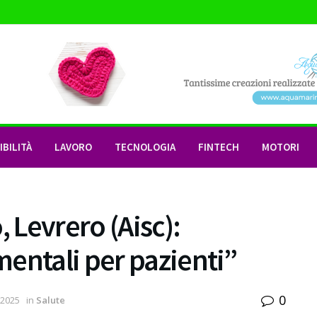
BILITÀ
LAVORO
TECNOLOGIA
FINTECH
MOTORI
Levrero (Aisc):
entali per pazienti”
0
 2025
in
Salute