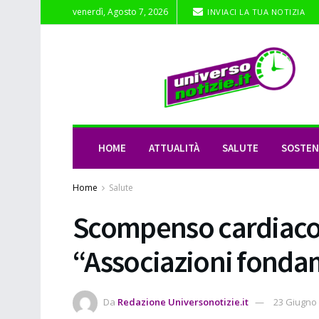
venerdì, Agosto 7, 2026
INVIACI LA TUA NOTIZIA
HOME
ATTUALITÀ
SALUTE
SOSTENI
Home
Salute
Scompenso cardiaco, 
“Associazioni fondam
Da
Redazione Universonotizie.it
23 Giugno