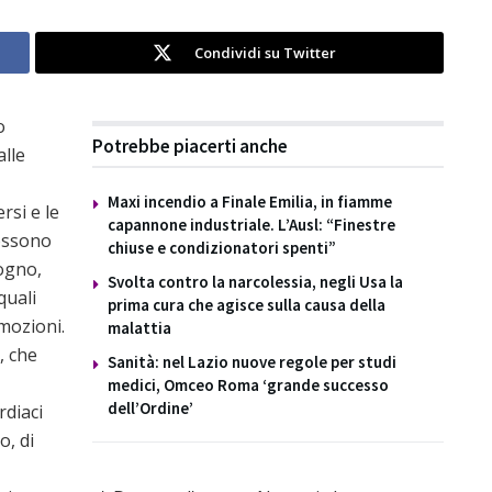
Condividi su Twitter
o
Potrebbe piacerti anche
alle
Maxi incendio a Finale Emilia, in fiamme
rsi e le
capannone industriale. L’Ausl: “Finestre
ossono
chiuse e condizionatori spenti”
sogno,
Svolta contro la narcolessia, negli Usa la
quali
prima cura che agisce sulla causa della
mozioni.
malattia
, che
Sanità: nel Lazio nuove regole per studi
medici, Omceo Roma ‘grande successo
dell’Ordine’
rdiaci
o, di