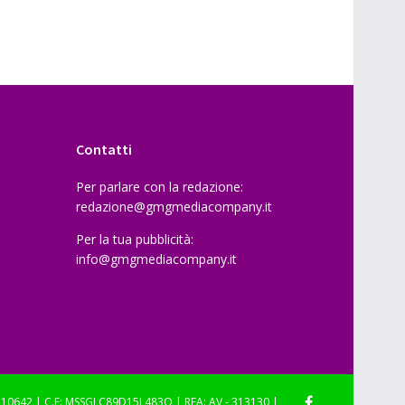
Contatti
Per parlare con la redazione:
redazione@gmgmediacompany.it
Per la tua pubblicità:
info@gmgmediacompany.it
710642 | C.F: MSSGLC89D15L483O | REA: AV - 313130 |