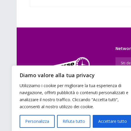
Networ
Diamo valore alla tua privacy
Utilizziamo i cookie per migliorare la tua esperienza di
E’ un portale di news ai sensi del D.L.
navigazione, offrirti pubblicità o contenuti personalizzati e
7/5/2001 n. 62
analizzare il nostro traffico. Cliccando “Accetta tutti”,
acconsenti al nostro utilizzo dei cookie.
Personalizza
Rifiuta tutto
Accettare tutto
© 2026 GMG Media Company Di Mossutti Gianluca | Sede lega