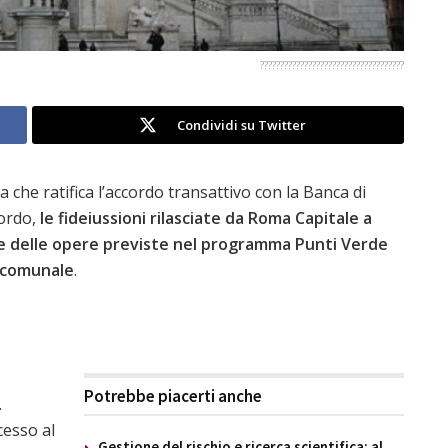
????????????????????????????????????
Condividi su Twitter
 che ratifica l’accordo transattivo con la Banca di
cordo,
le fideiussioni rilasciate da Roma Capitale a
one delle opere previste nel programma Punti Verde
à comunale
.
Potrebbe piacerti anche
.
cesso al
Gestione del rischio e ricerca scientifica: al