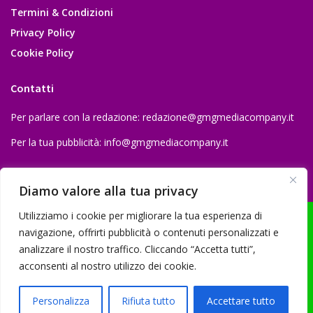
Termini & Condizioni
Privacy Policy
Cookie Policy
Contatti
Per parlare con la redazione:
redazione@gmgmediacompany.it
Per la tua pubblicità:
info@gmgmediacompany.it
Diamo valore alla tua privacy
Utilizziamo i cookie per migliorare la tua esperienza di
navigazione, offrirti pubblicità o contenuti personalizzati e
analizzare il nostro traffico. Cliccando “Accetta tutti”,
© 2026 GMG Media Company Di Mossutti Gianluca | Sede legale: Corso
acconsenti al nostro utilizzo dei cookie.
Umberto Maddalena 25 - Cap 83030 - Venticano (AV) | P.IVA:
03234710642 | C.F: MSSGLC89D15L483O | REA: AV - 313130 | Domicilio
Personalizza
Rifiuta tutto
Accettare tutto
digitale: gmgmediacompany@pec.it