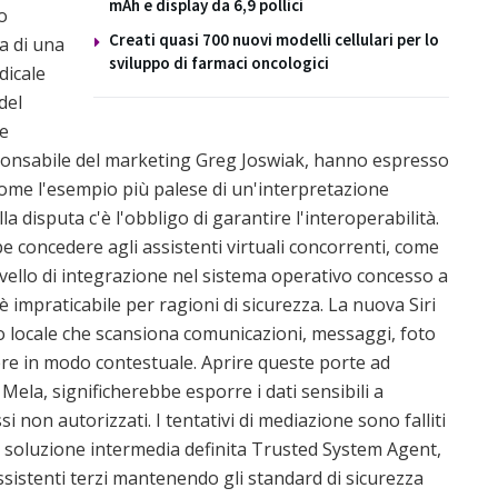
mAh e display da 6,9 pollici
o
Creati quasi 700 nuovi modelli cellulari per lo
ma di una
sviluppo di farmaci oncologici
dicale
del
ne
esponsabile del marketing Greg Joswiak, hanno espresso
come l'esempio più palese di un'interpretazione
 disputa c'è l'obbligo di garantire l'interoperabilità.
 concedere agli assistenti virtuali concorrenti, come
vello di integrazione nel sistema operativo concesso a
 è impraticabile per ragioni di sicurezza. La nuova Siri
co locale che scansiona comunicazioni, messaggi, foto
ere in modo contestuale. Aprire queste porte ad
a Mela, significherebbe esporre i dati sensibili a
i non autorizzati. I tentativi di mediazione sono falliti
 soluzione intermedia definita Trusted System Agent,
assistenti terzi mantenendo gli standard di sicurezza