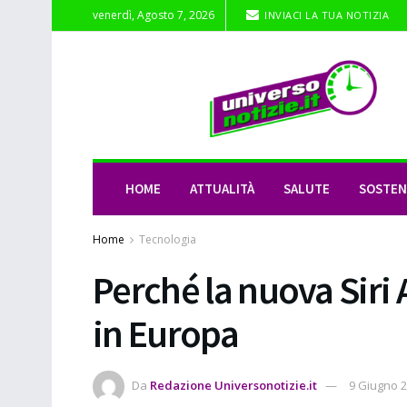
venerdì, Agosto 7, 2026
INVIACI LA TUA NOTIZIA
HOME
ATTUALITÀ
SALUTE
SOSTENI
Home
Tecnologia
Perché la nuova Siri 
in Europa
Da
Redazione Universonotizie.it
9 Giugno 