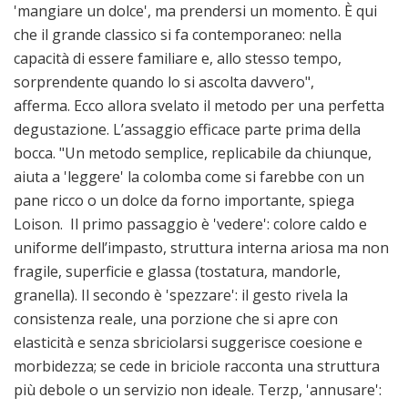
'mangiare un dolce', ma prendersi un momento. È qui
che il grande classico si fa contemporaneo: nella
capacità di essere familiare e, allo stesso tempo,
sorprendente quando lo si ascolta davvero",
afferma. Ecco allora svelato il metodo per una perfetta
degustazione. L’assaggio efficace parte prima della
bocca. "Un metodo semplice, replicabile da chiunque,
aiuta a 'leggere' la colomba come si farebbe con un
pane ricco o un dolce da forno importante, spiega
Loison. Il primo passaggio è 'vedere': colore caldo e
uniforme dell’impasto, struttura interna ariosa ma non
fragile, superficie e glassa (tostatura, mandorle,
granella). Il secondo è 'spezzare': il gesto rivela la
consistenza reale, una porzione che si apre con
elasticità e senza sbriciolarsi suggerisce coesione e
morbidezza; se cede in briciole racconta una struttura
più debole o un servizio non ideale. Terzp, 'annusare':