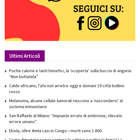
Ultimi Articoli
Poche calorie e tanti benefici, la ‘scoperta’ sulla buccia di anguria:
“Non buttatela”
Caldo africano, l’afa non arretra: oggi e domani 19 città bollino
rosso
Melanoma, alcune cellule tumorali riescono a ‘nascondersi’ al
sistema immunitario
San Raffaele di Milano: “Impianto errato di embrione, rilevato
errore umano”
Ebola, oltre 4mila casi in Congo: i morti sono 1.800
Come dimagrire senza contare le calorie e patire la fame? La