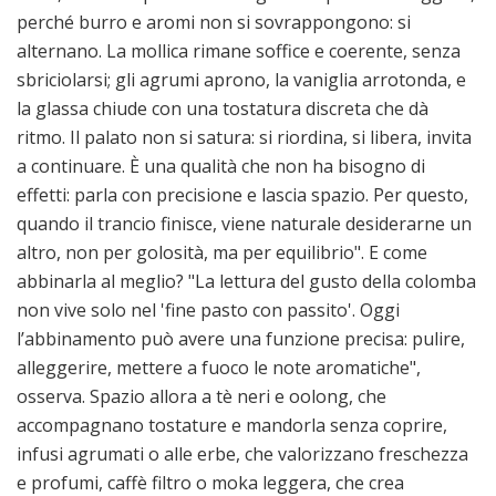
perché burro e aromi non si sovrappongono: si
alternano. La mollica rimane soffice e coerente, senza
sbriciolarsi; gli agrumi aprono, la vaniglia arrotonda, e
la glassa chiude con una tostatura discreta che dà
ritmo. Il palato non si satura: si riordina, si libera, invita
a continuare. È una qualità che non ha bisogno di
effetti: parla con precisione e lascia spazio. Per questo,
quando il trancio finisce, viene naturale desiderarne un
altro, non per golosità, ma per equilibrio". E come
abbinarla al meglio? "La lettura del gusto della colomba
non vive solo nel 'fine pasto con passito'. Oggi
l’abbinamento può avere una funzione precisa: pulire,
alleggerire, mettere a fuoco le note aromatiche",
osserva. Spazio allora a tè neri e oolong, che
accompagnano tostature e mandorla senza coprire,
infusi agrumati o alle erbe, che valorizzano freschezza
e profumi, caffè filtro o moka leggera, che crea