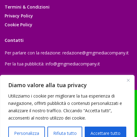
Termini & Condizioni
Privacy Policy
Cookie Policy
Contatti
Per parlare con la redazione:
redazione@gmgmediacompany.it
Per la tua pubblicità:
info@gmgmediacompany.it
Diamo valore alla tua privacy
Utilizziamo i cookie per migliorare la tua esperienza di
navigazione, offrirti pubblicità o contenuti personalizzati e
analizzare il nostro traffico. Cliccando “Accetta tutti”,
© 2026 GMG Media Company Di Mossutti Gianluca | Sede legale: Corso
acconsenti al nostro utilizzo dei cookie.
Umberto Maddalena 25 - Cap 83030 - Venticano (AV) | P.IVA:
03234710642 | C.F: MSSGLC89D15L483O | REA: AV - 313130 | Domicilio
Personalizza
Rifiuta tutto
Accettare tutto
digitale: gmgmediacompany@pec.it