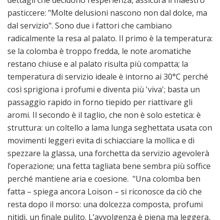
dettagli che decidono l’esperienza, assicura il maestro
pasticcere: "Molte delusioni nascono non dal dolce, ma
dal servizio". Sono due i fattori che cambiano
radicalmente la resa al palato. Il primo è la temperatura:
se la colomba è troppo fredda, le note aromatiche
restano chiuse e al palato risulta più compatta; la
temperatura di servizio ideale è intorno ai 30°C perché
così sprigiona i profumi e diventa più 'viva'; basta un
passaggio rapido in forno tiepido per riattivare gli
aromi. Il secondo è il taglio, che non è solo estetica: è
struttura: un coltello a lama lunga seghettata usata con
movimenti leggeri evita di schiacciare la mollica e di
spezzare la glassa, una forchetta da servizio agevolerà
l’operazione; una fetta tagliata bene sembra più soffice
perché mantiene aria e coesione. "Una colomba ben
fatta – spiega ancora Loison – si riconosce da ciò che
resta dopo il morso: una dolcezza composta, profumi
nitidi, un finale pulito. L’avvolgenza è piena ma leggera,