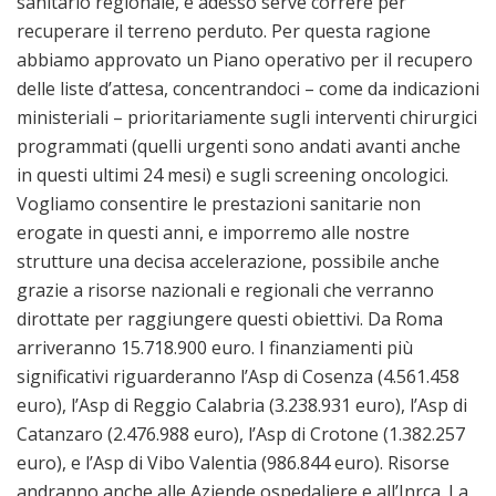
sanitario regionale, e adesso serve correre per
recuperare il terreno perduto. Per questa ragione
abbiamo approvato un Piano operativo per il recupero
delle liste d’attesa, concentrandoci – come da indicazioni
ministeriali – prioritariamente sugli interventi chirurgici
programmati (quelli urgenti sono andati avanti anche
in questi ultimi 24 mesi) e sugli screening oncologici.
Vogliamo consentire le prestazioni sanitarie non
erogate in questi anni, e imporremo alle nostre
strutture una decisa accelerazione, possibile anche
grazie a risorse nazionali e regionali che verranno
dirottate per raggiungere questi obiettivi. Da Roma
arriveranno 15.718.900 euro. I finanziamenti più
significativi riguarderanno l’Asp di Cosenza (4.561.458
euro), l’Asp di Reggio Calabria (3.238.931 euro), l’Asp di
Catanzaro (2.476.988 euro), l’Asp di Crotone (1.382.257
euro), e l’Asp di Vibo Valentia (986.844 euro). Risorse
andranno anche alle Aziende ospedaliere e all’Inrca. La