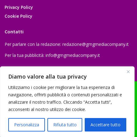
Privacy Policy
Cookie Policy
Contatti
Per parlare con la redazione:
redazione@gmgmediacompany.it
Per la tua pubblicità:
info@gmgmediacompany.it
Diamo valore alla tua privacy
Utilizziamo i cookie per migliorare la tua esperienza di
navigazione, offrirti pubblicità o contenuti personalizzati e
analizzare il nostro traffico. Cliccando “Accetta tutti”,
© 2026 GMG Media Company Di Mossutti Gianluca | Sede legale: Corso
acconsenti al nostro utilizzo dei cookie.
Umberto Maddalena 25 - Cap 83030 - Venticano (AV) | P.IVA:
03234710642 | C.F: MSSGLC89D15L483O | REA: AV - 313130 | Domicilio
Personalizza
Rifiuta tutto
Accettare tutto
digitale: gmgmediacompany@pec.it