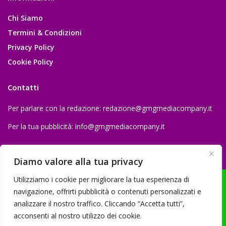
Chi Siamo
Termini & Condizioni
Privacy Policy
Cookie Policy
Contatti
Per parlare con la redazione:
redazione@gmgmediacompany.it
Per la tua pubblicità:
info@gmgmediacompany.it
Diamo valore alla tua privacy
Utilizziamo i cookie per migliorare la tua esperienza di
navigazione, offrirti pubblicità o contenuti personalizzati e
analizzare il nostro traffico. Cliccando “Accetta tutti”,
© 2026 GMG Media Company Di Mossutti Gianluca | Sede legale: Corso
acconsenti al nostro utilizzo dei cookie.
Umberto Maddalena 25 - Cap 83030 - Venticano (AV) | P.IVA: