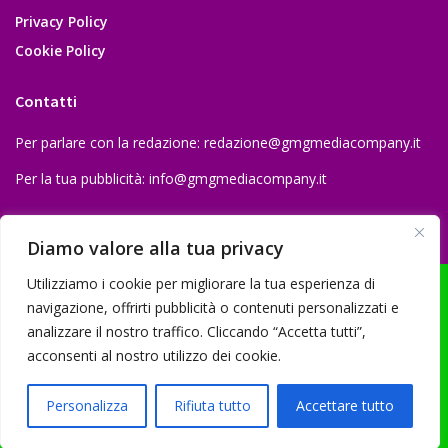
Privacy Policy
Cookie Policy
Contatti
Per parlare con la redazione:
redazione@gmgmediacompany.it
Per la tua pubblicità:
info@gmgmediacompany.it
Diamo valore alla tua privacy
Utilizziamo i cookie per migliorare la tua esperienza di
navigazione, offrirti pubblicità o contenuti personalizzati e
analizzare il nostro traffico. Cliccando “Accetta tutti”,
© 2026 GMG Media Company Di Mossutti Gianluca | Sede legale: Corso
acconsenti al nostro utilizzo dei cookie.
Umberto Maddalena 25 - Cap 83030 - Venticano (AV) | P.IVA:
03234710642 | C.F: MSSGLC89D15L483O | REA: AV - 313130 | Domicilio
Personalizza
Rifiuta tutto
Accettare tutto
digitale: gmgmediacompany@pec.it