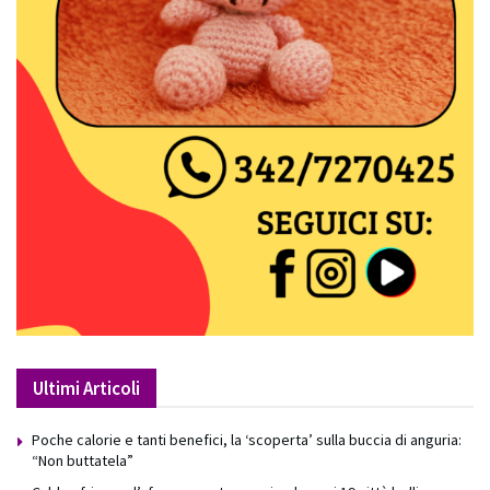
Ultimi Articoli
Poche calorie e tanti benefici, la ‘scoperta’ sulla buccia di anguria:
“Non buttatela”