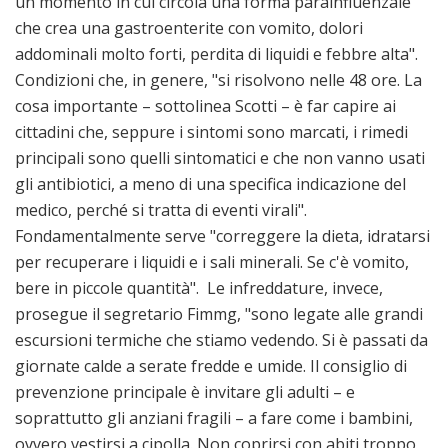
un momento in cui circola una forma parainfluenzale
che crea una gastroenterite con vomito, dolori
addominali molto forti, perdita di liquidi e febbre alta".
Condizioni che, in genere, "si risolvono nelle 48 ore. La
cosa importante – sottolinea Scotti – è far capire ai
cittadini che, seppure i sintomi sono marcati, i rimedi
principali sono quelli sintomatici e che non vanno usati
gli antibiotici, a meno di una specifica indicazione del
medico, perché si tratta di eventi virali".
Fondamentalmente serve "correggere la dieta, idratarsi
per recuperare i liquidi e i sali minerali. Se c'è vomito,
bere in piccole quantità". Le infreddature, invece,
prosegue il segretario Fimmg, "sono legate alle grandi
escursioni termiche che stiamo vedendo. Si è passati da
giornate calde a serate fredde e umide. Il consiglio di
prevenzione principale è invitare gli adulti – e
soprattutto gli anziani fragili – a fare come i bambini,
ovvero vestirsi a cipolla. Non coprirsi con abiti troppo