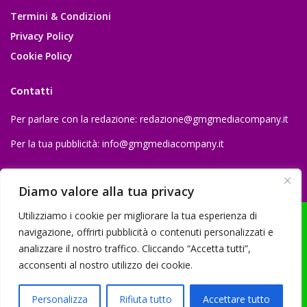
Termini & Condizioni
Privacy Policy
Cookie Policy
Contatti
Per parlare con la redazione:
redazione@gmgmediacompany.it
Per la tua pubblicità:
info@gmgmediacompany.it
Diamo valore alla tua privacy
Utilizziamo i cookie per migliorare la tua esperienza di
navigazione, offrirti pubblicità o contenuti personalizzati e
analizzare il nostro traffico. Cliccando “Accetta tutti”,
© 2026 GMG Media Company Di Mossutti Gianluca | Sede legale: Corso
acconsenti al nostro utilizzo dei cookie.
Umberto Maddalena 25 - Cap 83030 - Venticano (AV) | P.IVA:
03234710642 | C.F: MSSGLC89D15L483O | REA: AV - 313130 | Domicilio
Personalizza
Rifiuta tutto
Accettare tutto
digitale: gmgmediacompany@pec.it