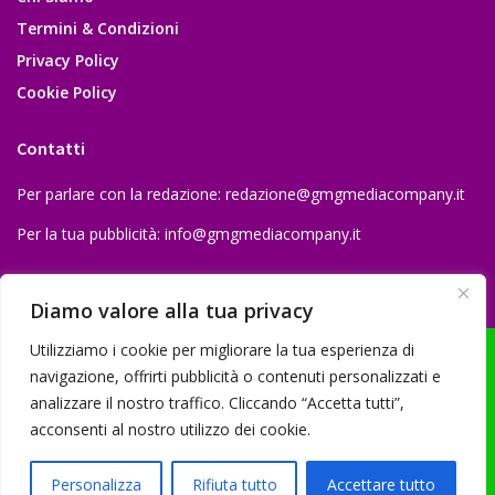
Termini & Condizioni
Privacy Policy
Cookie Policy
Contatti
Per parlare con la redazione:
redazione@gmgmediacompany.it
Per la tua pubblicità:
info@gmgmediacompany.it
Diamo valore alla tua privacy
Utilizziamo i cookie per migliorare la tua esperienza di
navigazione, offrirti pubblicità o contenuti personalizzati e
analizzare il nostro traffico. Cliccando “Accetta tutti”,
© 2026 GMG Media Company Di Mossutti Gianluca | Sede legale: Corso
acconsenti al nostro utilizzo dei cookie.
Umberto Maddalena 25 - Cap 83030 - Venticano (AV) | P.IVA:
03234710642 | C.F: MSSGLC89D15L483O | REA: AV - 313130 | Domicilio
Personalizza
Rifiuta tutto
Accettare tutto
digitale: gmgmediacompany@pec.it