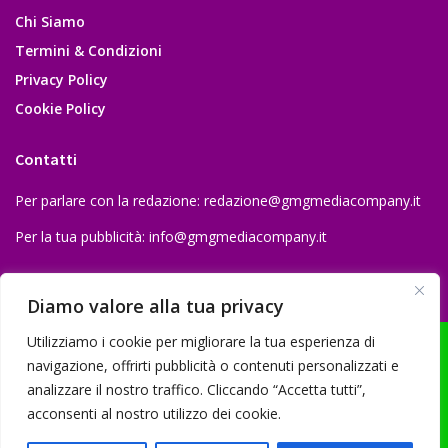
Chi Siamo
Termini & Condizioni
Privacy Policy
Cookie Policy
Contatti
Per parlare con la redazione:
redazione@gmgmediacompany.it
Per la tua pubblicità:
info@gmgmediacompany.it
Diamo valore alla tua privacy
Utilizziamo i cookie per migliorare la tua esperienza di
navigazione, offrirti pubblicità o contenuti personalizzati e
analizzare il nostro traffico. Cliccando “Accetta tutti”,
© 2026 GMG Media Company Di Mossutti Gianluca | Sede legale: Corso
acconsenti al nostro utilizzo dei cookie.
Umberto Maddalena 25 - Cap 83030 - Venticano (AV) | P.IVA:
03234710642 | C.F: MSSGLC89D15L483O | REA: AV - 313130 | Domicilio