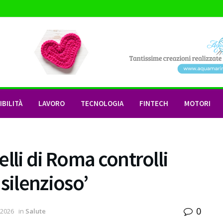
BILITÀ
LAVORO
TECNOLOGIA
FINTECH
MOTORI
lli di Roma controlli
 silenzioso’
0
 2026
in
Salute