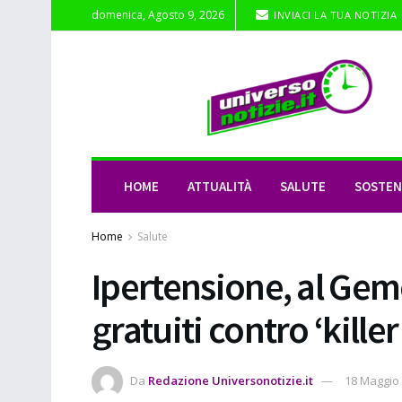
domenica, Agosto 9, 2026
INVIACI LA TUA NOTIZIA
HOME
ATTUALITÀ
SALUTE
SOSTENI
Home
Salute
Ipertensione, al Geme
gratuiti contro ‘killer
Da
Redazione Universonotizie.it
18 Maggio