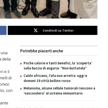
Condividi su Twitter
Potrebbe piacerti anche
 una
a della
Poche calorie e tanti benefici, la ‘scoperta’
sulla buccia di anguria: “Non buttatela”
i e il
Caldo africano, l’afa non arretra: oggi e
elli di
domani 19 città bollino rosso
onesi
Melanoma, alcune cellule tumorali riescono a
to, con
‘nascondersi’ al sistema immunitario
tante