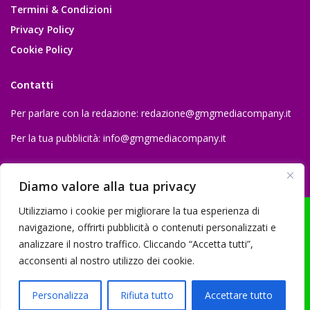
Termini & Condizioni
Privacy Policy
Cookie Policy
Contatti
Per parlare con la redazione:
redazione@gmgmediacompany.it
Per la tua pubblicità:
info@gmgmediacompany.it
Diamo valore alla tua privacy
Utilizziamo i cookie per migliorare la tua esperienza di
navigazione, offrirti pubblicità o contenuti personalizzati e
analizzare il nostro traffico. Cliccando “Accetta tutti”,
© 2026 GMG Media Company Di Mossutti Gianluca | Sede legale: Corso
acconsenti al nostro utilizzo dei cookie.
Umberto Maddalena 25 - Cap 83030 - Venticano (AV) | P.IVA:
03234710642 | C.F: MSSGLC89D15L483O | REA: AV - 313130 | Domicilio
Personalizza
Rifiuta tutto
Accettare tutto
digitale: gmgmediacompany@pec.it