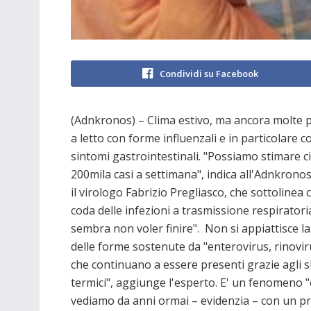
Condividi su Facebook
(Adnkronos) – Clima estivo, ma ancora molte 
a letto con forme influenzali e in particolare c
sintomi gastrointestinali. "Possiamo stimare c
200mila casi a settimana", indica all'Adnkrono
il virologo Fabrizio Pregliasco, che sottolinea 
coda delle infezioni a trasmissione respiratori
sembra non voler finire". Non si appiattisce la
delle forme sostenute da "enterovirus, rinovir
che continuano a essere presenti grazie agli s
termici", aggiunge l'esperto. E' un fenomeno 
vediamo da anni ormai – evidenzia – con un pr