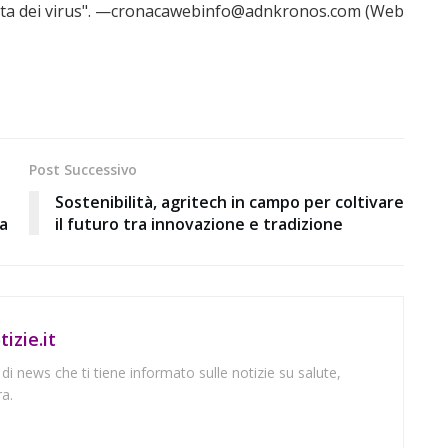
a vita dei virus". —cronacawebinfo@adnkronos.com (Web
Post Successivo
Sostenibilità, agritech in campo per coltivare
sa
il futuro tra innovazione e tradizione
izie.it
 di news che ti tiene informato sulle notizie su salute,
a.