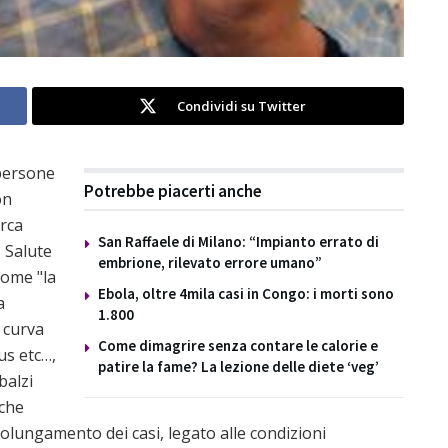
Condividi su Twitter
persone
Potrebbe piacerti anche
on
irca
San Raffaele di Milano: “Impianto errato di
s Salute
embrione, rilevato errore umano”
come "la
Ebola, oltre 4mila casi in Congo: i morti sono
a
1.800
 curva
Come dimagrire senza contare le calorie e
us etc…,
patire la fame? La lezione delle diete ‘veg’
balzi
"che
olungamento dei casi, legato alle condizioni