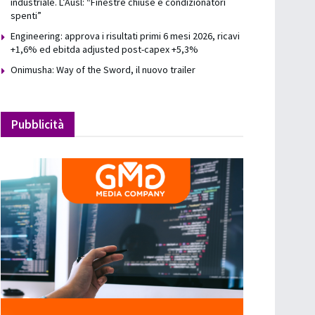
industriale. L’Ausl: “Finestre chiuse e condizionatori
spenti”
Engineering: approva i risultati primi 6 mesi 2026, ricavi
+1,6% ed ebitda adjusted post-capex +5,3%
Onimusha: Way of the Sword, il nuovo trailer
Pubblicità