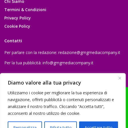
Chi Siamo
Termini & Condizioni
Privacy Policy
Cookie Policy
Contatti
Per parlare con la redazione:
redazione@gmgmediacompany.it
Per la tua pubblicità:
info@gmgmediacompany.it
Diamo valore alla tua privacy
Utilizziamo i cookie per migliorare la tua esperienza di
navigazione, offrirti pubblicità o contenuti personalizzati e
analizzare il nostro traffico. Cliccando “Accetta tutti”,
© 2026 GMG Media Company Di Mossutti Gianluca | Sede legale: Corso
acconsenti al nostro utilizzo dei cookie.
Umberto Maddalena 25 - Cap 83030 - Venticano (AV) | P.IVA:
03234710642 | C.F: MSSGLC89D15L483O | REA: AV - 313130 | Domicilio
Personalizza
Rifiuta tutto
Accettare tutto