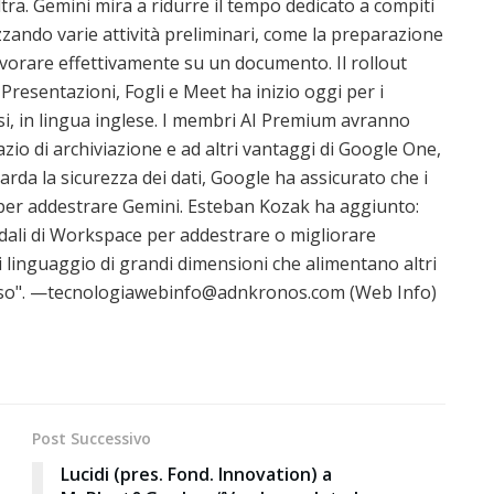
tra. Gemini mira a ridurre il tempo dedicato a compiti
zzando varie attività preliminari, come la preparazione
 lavorare effettivamente su un documento. Il rollout
Presentazioni, Fogli e Meet ha inizio oggi per i
i, in lingua inglese. I membri AI Premium avranno
io di archiviazione e ad altri vantaggi di Google One,
arda la sicurezza dei dati, Google ha assicurato che i
i per addestrare Gemini. Esteban Kozak ha aggiunto:
endali di Workspace per addestrare o migliorare
i di linguaggio di grandi dimensioni che alimentano altri
esso". —tecnologiawebinfo@adnkronos.com (Web Info)
Post Successivo
Lucidi (pres. Fond. Innovation) a