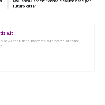
in
MyPlant&Garden: “Verde e salute base per
futuro città”
izie.it
 di news che ti tiene informato sulle notizie su salute,
a.