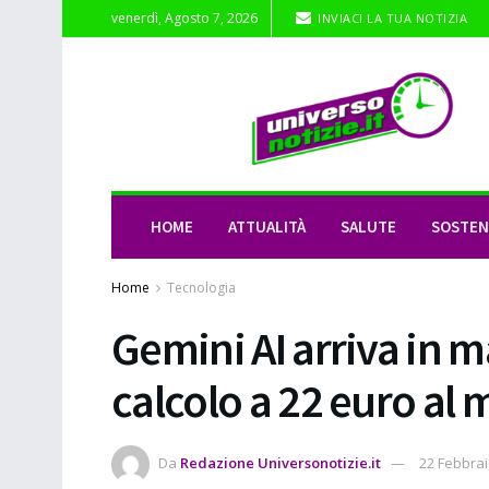
venerdì, Agosto 7, 2026
INVIACI LA TUA NOTIZIA
HOME
ATTUALITÀ
SALUTE
SOSTENI
Home
Tecnologia
Gemini AI arriva in m
calcolo a 22 euro al 
Da
Redazione Universonotizie.it
22 Febbrai