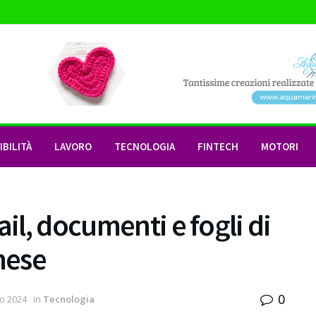
BILITÀ
LAVORO
TECNOLOGIA
FINTECH
MOTORI
ail, documenti e fogli di
mese
0
o 2024
in
Tecnologia