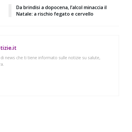
Da brindisi a dopocena, l’alcol minaccia il
Natale: a rischio fegato e cervello
izie.it
 di news che ti tiene informato sulle notizie su salute,
a.