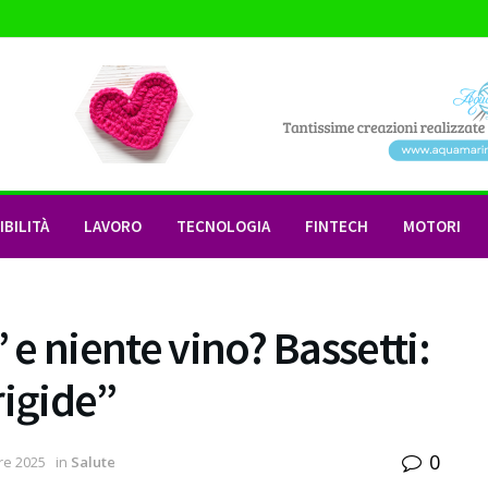
BILITÀ
LAVORO
TECNOLOGIA
FINTECH
MOTORI
i’ e niente vino? Bassetti:
rigide”
0
re 2025
in
Salute