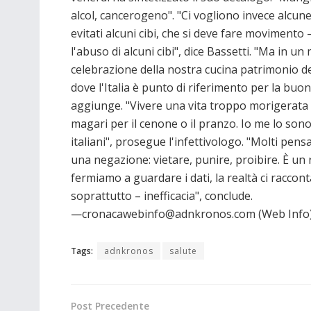
alcol, cancerogeno". "Ci vogliono invece alcun
evitati alcuni cibi, che si deve fare movimento
l'abuso di alcuni cibi", dice Bassetti. "Ma in u
celebrazione della nostra cucina patrimonio de
dove l'Italia è punto di riferimento per la bu
aggiunge. "Vivere una vita troppo morigerata è
magari per il cenone o il pranzo. Io me lo so
italiani", prosegue l'infettivologo. "Molti pe
una negazione: vietare, punire, proibire. È un r
fermiamo a guardare i dati, la realtà ci racconta
soprattutto – inefficacia", conclude.
—cronacawebinfo@adnkronos.com (Web Info
Tags:
adnkronos
salute
Post Precedente