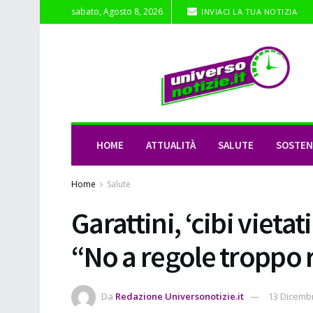
sabato, Agosto 8, 2026
INVIACI LA TUA NOTIZIA
HOME
ATTUALITÀ
SALUTE
SOSTENI
Home
Salute
Garattini, ‘cibi vietat
“No a regole troppo 
Da
Redazione Universonotizie.it
13 Dicemb