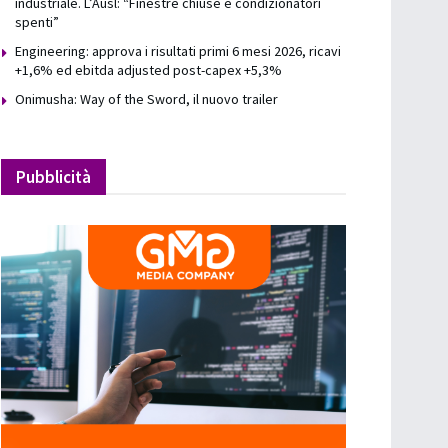
industriale. L’Ausl: “Finestre chiuse e condizionatori
spenti”
Engineering: approva i risultati primi 6 mesi 2026, ricavi
+1,6% ed ebitda adjusted post-capex +5,3%
Onimusha: Way of the Sword, il nuovo trailer
Pubblicità