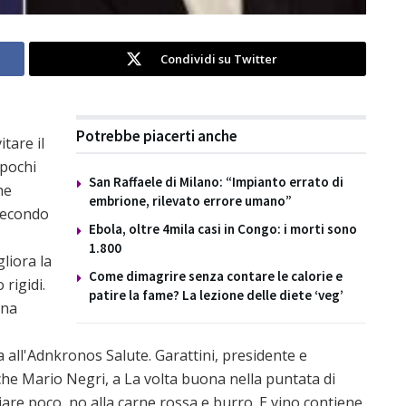
Condividi su Twitter
Potrebbe piacerti anche
tare il
 pochi
San Raffaele di Milano: “Impianto errato di
he
embrione, rilevato errore umano”
 secondo
Ebola, oltre 4mila casi in Congo: i morti sono
1.800
liora la
Come dimagrire senza contare le calorie e
 rigidi.
patire la fame? La lezione delle diete ‘veg’
una
a all'Adnkronos Salute. Garattini, presidente e
iche Mario Negri, a La volta buona nella puntata di
iare poco, no alla carne rossa e burro. E vino contiene