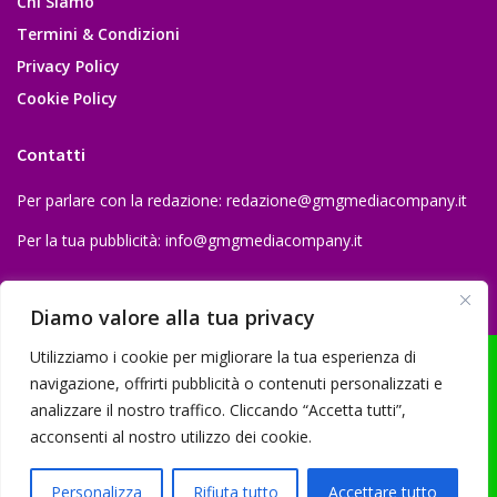
Chi Siamo
Termini & Condizioni
Privacy Policy
Cookie Policy
Contatti
Per parlare con la redazione:
redazione@gmgmediacompany.it
Per la tua pubblicità:
info@gmgmediacompany.it
Diamo valore alla tua privacy
Utilizziamo i cookie per migliorare la tua esperienza di
navigazione, offrirti pubblicità o contenuti personalizzati e
analizzare il nostro traffico. Cliccando “Accetta tutti”,
© 2026 GMG Media Company Di Mossutti Gianluca | Sede legale: Corso
acconsenti al nostro utilizzo dei cookie.
Umberto Maddalena 25 - Cap 83030 - Venticano (AV) | P.IVA:
03234710642 | C.F: MSSGLC89D15L483O | REA: AV - 313130 | Domicilio
Personalizza
Rifiuta tutto
Accettare tutto