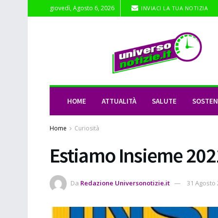
giovedì, Agosto 6, 2026
INVIACI LA TUA NOTIZIA
HOME
ATTUALITÀ
SALUTE
SOSTENI
Home
Curiosità
Estiamo Insieme 202
Da
Redazione Universonotizie.it
31 Agosto