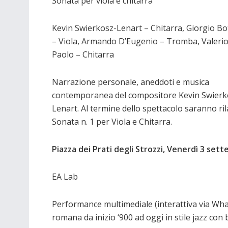
Sonata per viola e chitarra
Kevin Swierkosz-Lenart – Chitarra, Giorgio Bot
– Viola, Armando D’Eugenio – Tromba, Valerio
Paolo – Chitarra
Narrazione personale, aneddoti e musica
contemporanea del compositore Kevin Swierk
Lenart. Al termine dello spettacolo saranno ril
Sonata n. 1 per Viola e Chitarra.
Piazza dei Prati degli Strozzi, Venerdì 3 set
EA Lab
Performance multimediale (interattiva via Wh
romana da inizio ‘900 ad oggi in stile jazz con 