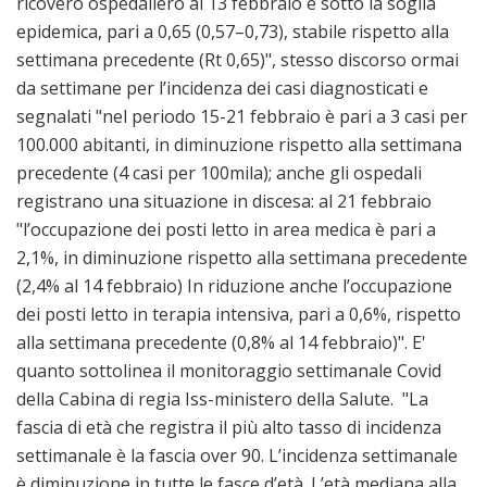
ricovero ospedaliero al 13 febbraio è sotto la soglia
epidemica, pari a 0,65 (0,57–0,73), stabile rispetto alla
settimana precedente (Rt 0,65)", stesso discorso ormai
da settimane per l’incidenza dei casi diagnosticati e
segnalati "nel periodo 15-21 febbraio è pari a 3 casi per
100.000 abitanti, in diminuzione rispetto alla settimana
precedente (4 casi per 100mila); anche gli ospedali
registrano una situazione in discesa: al 21 febbraio
"l’occupazione dei posti letto in area medica è pari a
2,1%, in diminuzione rispetto alla settimana precedente
(2,4% al 14 febbraio) In riduzione anche l’occupazione
dei posti letto in terapia intensiva, pari a 0,6%, rispetto
alla settimana precedente (0,8% al 14 febbraio)". E'
quanto sottolinea il monitoraggio settimanale Covid
della Cabina di regia Iss-ministero della Salute. "La
fascia di età che registra il più alto tasso di incidenza
settimanale è la fascia over 90. L’incidenza settimanale
è diminuzione in tutte le fasce d’età. L’età mediana alla