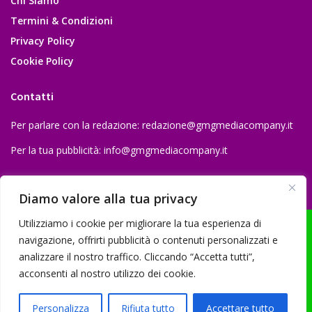
Chi Siamo
Termini & Condizioni
Privacy Policy
Cookie Policy
Contatti
Per parlare con la redazione:
redazione@gmgmediacompany.it
Per la tua pubblicità:
info@gmgmediacompany.it
Diamo valore alla tua privacy
Utilizziamo i cookie per migliorare la tua esperienza di
navigazione, offrirti pubblicità o contenuti personalizzati e
analizzare il nostro traffico. Cliccando “Accetta tutti”,
© 2026 GMG Media Company Di Mossutti Gianluca | Sede legale: Corso
acconsenti al nostro utilizzo dei cookie.
Umberto Maddalena 25 - Cap 83030 - Venticano (AV) | P.IVA:
03234710642 | C.F: MSSGLC89D15L483O | REA: AV - 313130 | Domicilio
Personalizza
Rifiuta tutto
Accettare tutto