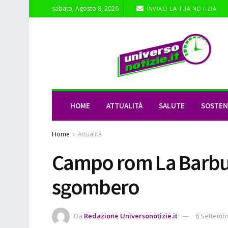
sabato, Agosto 8, 2026
INVIACI LA TUA NOTIZIA
HOME
ATTUALITÀ
SALUTE
SOSTENI
Home
Attualità
Campo rom La Barbut
sgombero
Da
Redazione Universonotizie.it
6 Settemb