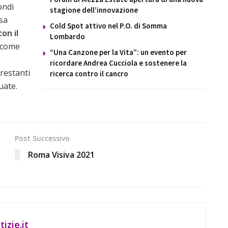
ondi
stagione dell’innovazione
sa
Cold Spot attivo nel P.O. di Somma
con il
Lombardo
 come
“Una Canzone per la Vita”: un evento per
ricordare Andrea Cucciola e sostenere la
restanti
ricerca contro il cancro
uate.
Post Successivo
Roma Visiva 2021
izie.it