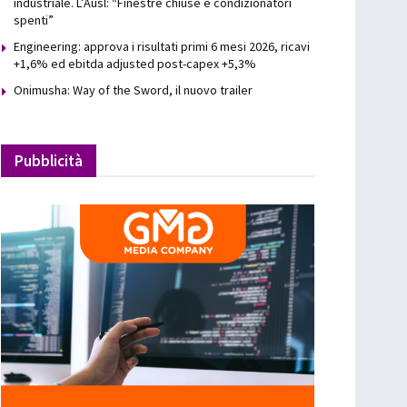
industriale. L’Ausl: “Finestre chiuse e condizionatori
spenti”
Engineering: approva i risultati primi 6 mesi 2026, ricavi
+1,6% ed ebitda adjusted post-capex +5,3%
Onimusha: Way of the Sword, il nuovo trailer
Pubblicità