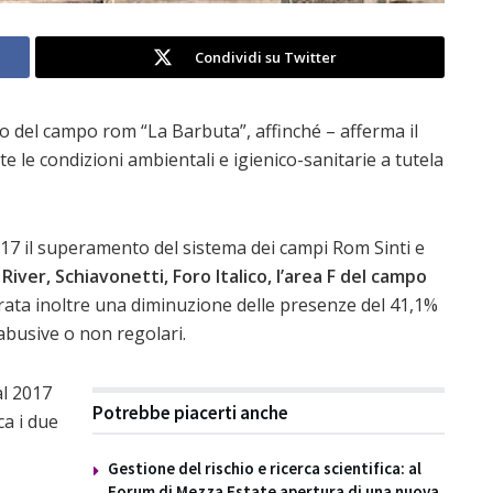
Condividi su Twitter
 del campo rom “La Barbuta”, affinché – afferma il
 le condizioni ambientali e igienico-sanitarie a tutela
017 il superamento del sistema dei campi Rom Sinti e
iver, Schiavonetti, Foro Italico, l’area F del campo
rata inoltre una diminuzione delle presenze del 41,1%
 abusive o non regolari.
al 2017
Potrebbe piacerti anche
ca i due
Gestione del rischio e ricerca scientifica: al
Forum di Mezza Estate apertura di una nuova