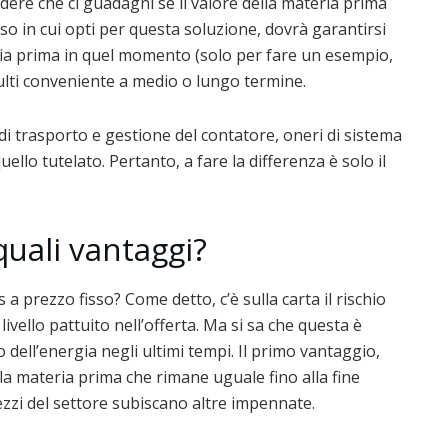
ere che ci guadagni se il valore della materia prima
aso in cui opti per questa soluzione, dovrà garantirsi
ria prima in quel momento (solo per fare un esempio,
sulti conveniente a medio o lungo termine.
 di trasporto e gestione del contatore, oneri di sistema
ello tutelato. Pertanto, a fare la differenza è solo il
quali vantaggi?
s a prezzo fisso? Come detto, c’è sulla carta il rischio
livello pattuito nell’offerta. Ma si sa che questa è
 dell’energia negli ultimi tempi. Il primo vantaggio,
la materia prima che rimane uguale fino alla fine
prezzi del settore subiscano altre impennate.