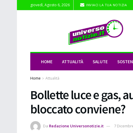
giovedì, Agosto 6, 2026
INVIACI LA TUA NOTIZIA
HOME
ATTUALITÀ
SALUTE
SOSTENI
Home
Attualità
Bollette luce e gas, a
bloccato conviene?
Da
Redazione Universonotizie.it
7 Dicembr