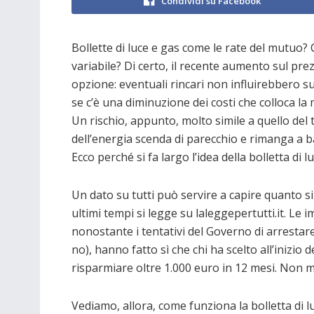
Condividi su Facebook
Bollette di luce e gas come le rate del mutuo? 
variabile? Di certo, il recente aumento sul pr
opzione: eventuali rincari non influirebbero sul
se c’è una diminuzione dei costi che colloca la me
Un rischio, appunto, molto simile a quello del 
dell’energia scenda di parecchio e rimanga a b
Ecco perché si fa largo l’idea della bolletta di
Un dato su tutti può servire a capire quanto s
ultimi tempi si legge su laleggepertutti.it. Le i
nonostante i tentativi del Governo di arrestare l
no), hanno fatto sì che chi ha scelto all’inizio 
risparmiare oltre 1.000 euro in 12 mesi. Non m
Vediamo, allora, come funziona la bolletta di l