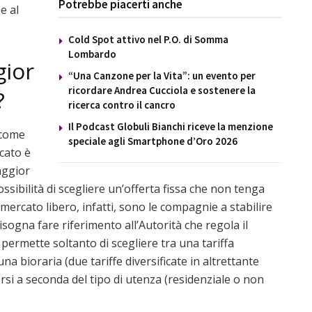
Potrebbe piacerti anche
e al
Cold Spot attivo nel P.O. di Somma
Lombardo
gior
“Una Canzone per la Vita”: un evento per
ricordare Andrea Cucciola e sostenere la
?
ricerca contro il cancro
Il Podcast Globuli Bianchi riceve la menzione
 come
speciale agli Smartphone d’Oro 2026
ccato è
aggior
possibilità di scegliere un’offerta fissa che non tenga
l mercato libero, infatti, sono le compagnie a stabilire
isogna fare riferimento all’Autorità che regola il
, permette soltanto di scegliere tra una tariffa
na bioraria (due tariffe diversificate in altrettante
ersi a seconda del tipo di utenza (residenziale o non