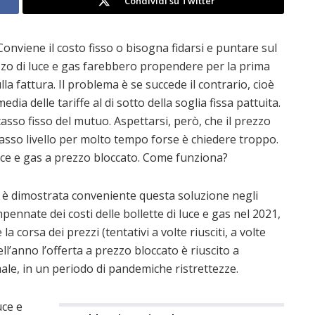
Condividi su Twitter
Conviene il costo fisso o bisogna fidarsi e puntare sul
ezzo di luce e gas farebbero propendere per la prima
la fattura. Il problema è se succede il contrario, cioè
dia delle tariffe al di sotto della soglia fissa pattuita.
tasso fisso del mutuo. Aspettarsi, però, che il prezzo
asso livello per molto tempo forse è chiedere troppo.
 luce e gas a prezzo bloccato. Come funziona?
i è dimostrata conveniente questa soluzione negli
mpennate dei costi delle bollette di luce e gas nel 2021,
a corsa dei prezzi (tentativi a volte riusciti, a volte
dell’anno l’offerta a prezzo bloccato è riuscito a
ale, in un periodo di pandemiche ristrettezze.
uce e