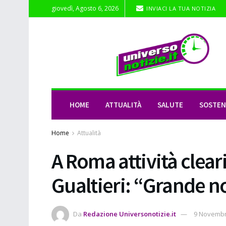
giovedì, Agosto 6, 2026
INVIACI LA TUA NOTIZIA
HOME
ATTUALITÀ
SALUTE
SOSTENI
Home
Attualità
A Roma attività clear
Gualtieri: “Grande not
Da
Redazione Universonotizie.it
9 Novembr