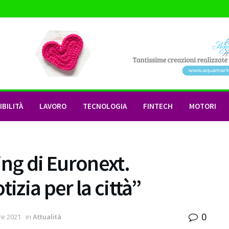
BILITÀ
LAVORO
TECNOLOGIA
FINTECH
MOTORI
ing di Euronext.
izia per la città”
0
e 2021
in
Attualità