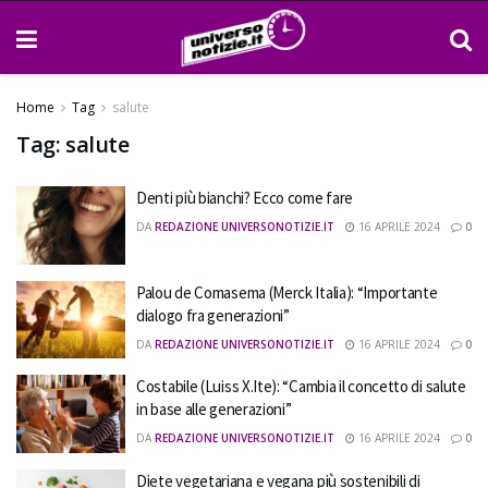
Home
Tag
salute
Tag:
salute
Denti più bianchi? Ecco come fare
DA
REDAZIONE UNIVERSONOTIZIE.IT
16 APRILE 2024
0
Palou de Comasema (Merck Italia): “Importante
dialogo fra generazioni”
DA
REDAZIONE UNIVERSONOTIZIE.IT
16 APRILE 2024
0
Costabile (Luiss X.Ite): “Cambia il concetto di salute
in base alle generazioni”
DA
REDAZIONE UNIVERSONOTIZIE.IT
16 APRILE 2024
0
Diete vegetariana e vegana più sostenibili di