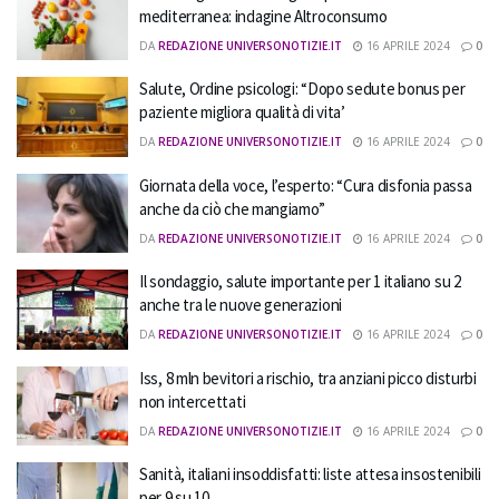
mediterranea: indagine Altroconsumo
DA
REDAZIONE UNIVERSONOTIZIE.IT
16 APRILE 2024
0
Salute, Ordine psicologi: “Dopo sedute bonus per
paziente migliora qualità di vita’
DA
REDAZIONE UNIVERSONOTIZIE.IT
16 APRILE 2024
0
Giornata della voce, l’esperto: “Cura disfonia passa
anche da ciò che mangiamo”
DA
REDAZIONE UNIVERSONOTIZIE.IT
16 APRILE 2024
0
Il sondaggio, salute importante per 1 italiano su 2
anche tra le nuove generazioni
DA
REDAZIONE UNIVERSONOTIZIE.IT
16 APRILE 2024
0
Iss, 8 mln bevitori a rischio, tra anziani picco disturbi
non intercettati
DA
REDAZIONE UNIVERSONOTIZIE.IT
16 APRILE 2024
0
Sanità, italiani insoddisfatti: liste attesa insostenibili
per 9 su 10