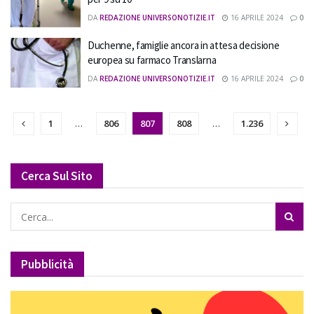
DA
REDAZIONE UNIVERSONOTIZIE.IT
16 APRILE 2024
0
Duchenne, famiglie ancora in attesa decisione
europea su farmaco Translarna
DA
REDAZIONE UNIVERSONOTIZIE.IT
16 APRILE 2024
0
1
…
806
807
808
…
1.236
Cerca Sul Sito
Pubblicità